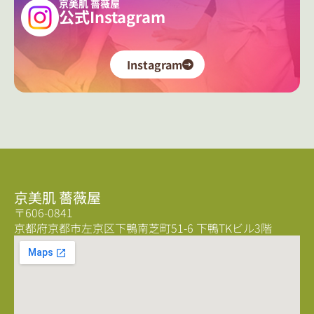
京美肌 薔薇屋
公式Instagram
Instagram
京美肌 薔薇屋
〒606-0841
京都府京都市左京区下鴨南芝町51-6 下鴨TKビル3階