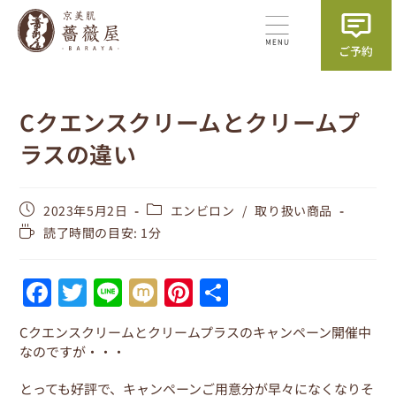
Cクエンスクリームとクリームプ
ラスの違い
2023年5月2日
エンビロン
/
取り扱い商品
読了時間の目安: 1分
F
T
Li
M
Pi
共
a
w
n
ix
nt
有
Cクエンスクリームとクリームプラスのキャンペーン開催中
c
itt
e
i
er
なのですが・・・
e
er
e
とっても好評で、キャンペーンご用意分が早々になくなりそ