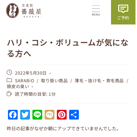
ハリ・コシ・ボリュームが気にな
る方へ
2022年5月30日
SARABiO
/
取り扱い商品
/
薄毛・抜け毛・育毛商品
/
頭皮の臭い
読了時間の目安: 1分
F
T
Li
M
Pi
共
a
w
n
ix
nt
有
昨日の記事がなぜか朝にアップできていませんでした。
c
itt
e
i
er