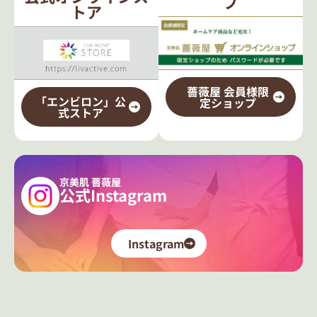
プ
トア
薔薇屋 会員様限
「エンビロン」公
定ショップ
式ストア
京美肌 薔薇屋
公式Instagram
Instagram