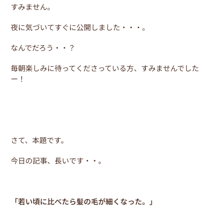
e
er
e
すみません。
b
st
夜に気づいてすぐに公開しました・・・。
o
なんでだろう・・？
o
k
毎朝楽しみに待ってくださっている方、すみませんでした
ー！
さて、本題です。
今日の記事、長いです・・。
「若い頃に比べたら髪の毛が細くなった。」