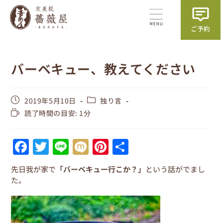
バーベキュー、教えてください
2019年5月10日
独り言
読了時間の目安: 1分
F
T
Li
M
Pi
共
a
w
n
ix
nt
有
先日我が家で
「バーベキュー行こか？」
という話がでまし
c
itt
e
i
er
た。
e
er
e
b
st