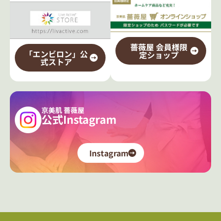
薔薇屋 会員様限
「エンビロン」公
定ショップ
式ストア
京美肌 薔薇屋
公式Instagram
Instagram